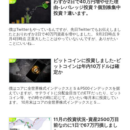
わずか2日で40万円増やせた理
投資
由-レバレッジ投資？個別株集中
投資？違います。
僕はTwitterもやっているんですが、先日Twitterでもお伝えしまし
たとおりわずか2日で40万円資産を増やしました。 9月2日時点 9
月4日時点 正直大したことはやっていないんですが、ありがたい
ことにいいね...
ビットコインに投資しました-ビ
投資
ットコインは年内10万ドルは確
定か
僕はコアに全世界株式インデックスとＳ＆P500インデックスを据
えていますが、サテライトに分配金目当てのETFだったり、ビット
コイン等、その時その時に応じて、だいたい毎月末に投資してい
ます。 10月末はコアの全世界株式インデックスとＳ...
11月の投資状況-資産2500万目
投資
前なのに1日で67万円損しまし