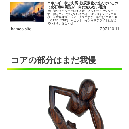
エネルギー株が好調‐脱炭素化が進んでいるの
に化石燃料需要が一向に減らない理由
今好調なセクターといえば米エネルギー・セクターで
す。僕はコアに据えているのはS＆P500インデックス
や、全世界株式インデックスですが、最近は エネルギ
ー株ETF（VDE） やビットコインをサテライトに据え
ています。詳しくは...
kameo.site
2021.10.11
コアの部分はまだ我慢