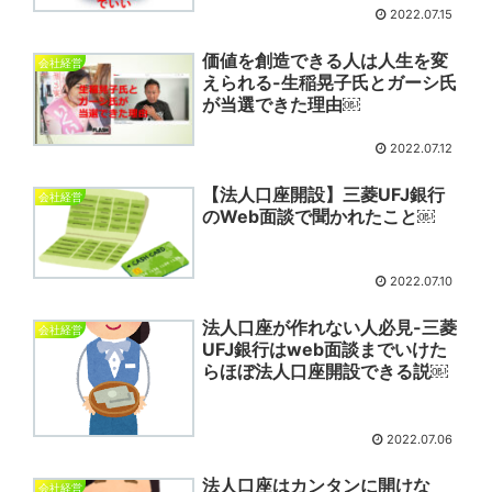
2022.07.15
価値を創造できる人は人生を変
会社経営
えられる-生稲晃子氏とガーシ氏
が当選できた理由￼
2022.07.12
【法人口座開設】三菱UFJ銀行
会社経営
のWeb面談で聞かれたこと￼
2022.07.10
法人口座が作れない人必見-三菱
会社経営
UFJ銀行はweb面談までいけた
らほぼ法人口座開設できる説￼
2022.07.06
法人口座はカンタンに開けな
会社経営