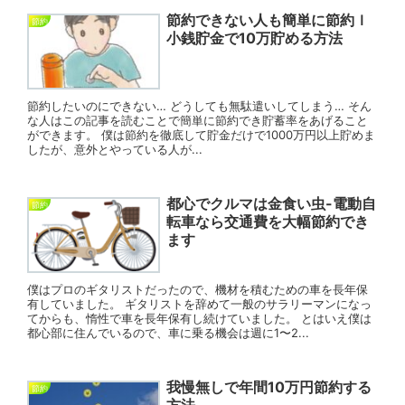
節約できない人も簡単に節約ｌ
節約
小銭貯金で10万貯める方法
節約したいのにできない… どうしても無駄遣いしてしまう… そん
な人はこの記事を読むことで簡単に節約でき貯蓄率をあげること
ができます。 僕は節約を徹底して貯金だけで1000万円以上貯めま
したが、意外とやっている人が...
都心でクルマは金食い虫-電動自
節約
転車なら交通費を大幅節約でき
ます
僕はプロのギタリストだったので、機材を積むための車を長年保
有していました。 ギタリストを辞めて一般のサラリーマンになっ
てからも、惰性で車を長年保有し続けていました。 とはいえ僕は
都心部に住んでいるので、車に乗る機会は週に1〜2...
我慢無しで年間10万円節約する
節約
方法