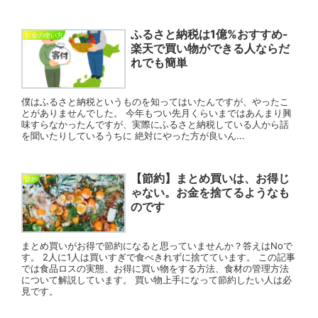
ふるさと納税は1億%おすすめ-
お金の使い方
楽天で買い物ができる人ならだ
れでも簡単
僕はふるさと納税というものを知ってはいたんですが、やったこ
とがありませんでした。 今年もつい先月くらいまではあんまり興
味すらなかったんですが、実際にふるさと納税している人から話
を聞いたりしているうちに 絶対にやった方が良いん...
【節約】まとめ買いは、お得じ
節約
ゃない。お金を捨てるようなも
のです
まとめ買いがお得で節約になると思っていませんか？答えはNoで
す。 2人に1人は買いすぎで食べきれずに捨てています。 この記事
では食品ロスの実態、お得に買い物をする方法、食材の管理方法
について解説しています。 買い物上手になって節約したい人は必
見です。