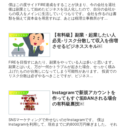
僕はこの度サイドFIRE達成をすることが決まり、今の会社を退社
後は副業として始めたビジネスを法人化したので、自分の会社か
らの収入をメインに生活していくつもりです。 会社を作るのは書
類を揃えて資本金を用意すれば、あとは税理士事務所がす...
【有料級】副業・起業したい人
ビジネススキル
必見-リスク分散して収入を倍増
させるビジネススキル￼
FIREを目指すにあたり、副業をやっている人は多いと思います。
副業とはいえ、万が一何かトラブルが起きた場合、せっかく積み
上げたものが台無しになってしまう可能性があります。 投資での
リスク分散は必ずやるべきことですが、ビジネス...
Instagramで新規アカウントを
ビジネススキル
作ってもすぐ垢BANされる場合
の有料級裏技￼
SNSマーケティングで外せないのがInstagramです。 僕は
Instagramを利用して、現在までに約8000万円稼ぎました。 それ