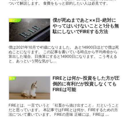
ついて解説します。 食費をもっと節約したい人は必見です。
僕が死ぬまであと××日-絶対に
マインド
やってはいけないことと1分も無
駄にしないでFIREする方法
僕は2021年10月で41歳になりました。 あと14900日ほどで僕は死
ぬことになります。 この記事を書いている時点から平均寿命から
算出した場合、日換算にすると14900日になります。 こう考える
と、あっという間な気がし...
FIREとは何か-投資をした方が圧
副業
倒的に有利だが投資しなくても
FIREは可能
FIREとは、一言でいうと 「社畜から抜け出すこと」 だということ
だと思っています。 本記事ではFIREとは何か、FIREするための方
法について書いています。 FIREの意味 正確には、FIREは ...