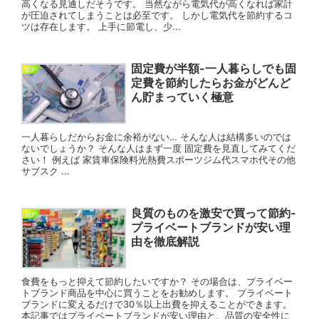
高くなる見通しだそうです。 当然ながら電気代が高くなれば家計
が圧迫されてしまうことは必至です。 しかし電気代を節約するコ
ツは存在します。 上手に節電し、少...
固定費が半額-一人暮らしでも固
節約
定費を節約したらお金がどんど
ん貯まっていく極意
一人暮らしだからお金に余裕がない… そんな人は結構多いのでは
ないでしょうか？ そんな人はまず一度 固定費を見直してみてくだ
さい！ 例えば 家賃車保険料光熱費スポーツジム代スマホ代その他
サブスク ...
良質のものを激安で買って節約-
節約
プライベートブランドが安い理
由を徹底解説
食費をもっと抑えて節約したいですか？ その場合は、プライベー
トブランド商品を中心に買うことをお勧めします。 プライベート
ブランドに変えるだけで30％以上出費を抑えることができます。
本記事ではプライベートブランドが安い理由と、品質の安全性に