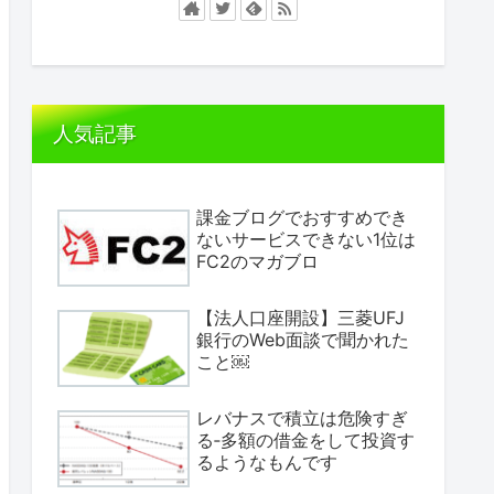
人気記事
課金ブログでおすすめでき
ないサービスできない1位は
FC2のマガブロ
【法人口座開設】三菱UFJ
銀行のWeb面談で聞かれた
こと￼
レバナスで積立は危険すぎ
る‐多額の借金をして投資す
るようなもんです