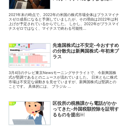
2021年末の時点で、2022年の米国の株式市場全体はプラスマイナ
スゼロ成長になると予測していましたが、その理由は2022年は利
上げが予定されているからでした。 しかし、2022年がプラスマイ
ナスゼロではなく、マイナスで終わる可能性...
先進国株式は不安定-今おすすめ
投資
の分散先は新興国株式-年初来プ
ラス
3月4日のテレビ東京Newsモーニングサテライトで、今新興国株
式が堅調であるとのニュースが流れていました。 日米ともに株式
市場は不安定な値動きを見せていますが、新興国株式は堅調との
ことです。 具体的には、 ブラジル ...
区役所の税務課から電話がかか
投資
ってきた-外国税額控除を証明す
るものを提出￼