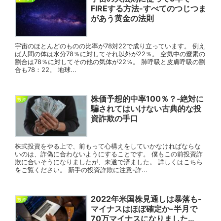
FIREする方法-すべてのつじつま
があう黄金の法則
宇宙のほとんどのものの比率が78対22で成り立っています。 例え
ば人間の体は水分78％に対してそれ以外が22％。 空気中の窒素の
割合は78％に対してその他の気体が22％。 肺呼吸と皮膚呼吸の割
合も78：22。 地球...
株価予想的中率100％？‐絶対に
投資
騙されてはいけない古典的な投
資詐欺の手口
株式投資をやる上で、前もって心構えをしていかなければならな
いのは、詐偽に合わないようにすることです。 僕もこの前投資詐
欺に合いそうになりましたが、未遂で済ました。 詳しくはこちら
をご覧ください。 新手の投資詐欺に注意-詐...
2022年米国株見通しは暴落も-
投資
マイナスはほぼ確定か-半月で
70万マイナスになりました…