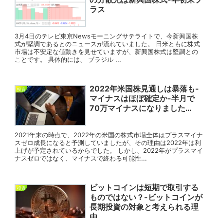
ラス
3月4日のテレビ東京Newsモーニングサテライトで、今新興国株
式が堅調であるとのニュースが流れていました。 日米ともに株式
市場は不安定な値動きを見せていますが、新興国株式は堅調との
ことです。 具体的には、 ブラジル ...
2022年米国株見通しは暴落も-
投資
マイナスはほぼ確定か-半月で
70万マイナスになりました…
2021年末の時点で、2022年の米国の株式市場全体はプラスマイナ
スゼロ成長になると予測していましたが、その理由は2022年は利
上げが予定されているからでした。 しかし、2022年がプラスマイ
ナスゼロではなく、マイナスで終わる可能性...
ビットコインは短期で取引する
投資
ものではない？-ビットコインが
長期投資の対象と考えられる理
由