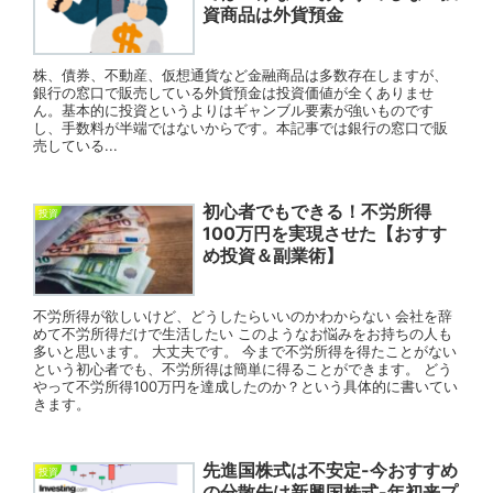
資商品は外貨預金
株、債券、不動産、仮想通貨など金融商品は多数存在しますが、
銀行の窓口で販売している外貨預金は投資価値が全くありませ
ん。基本的に投資というよりはギャンブル要素が強いものです
し、手数料が半端ではないからです。本記事では銀行の窓口で販
売している...
初心者でもできる！不労所得
投資
100万円を実現させた【おすす
め投資＆副業術】
不労所得が欲しいけど、どうしたらいいのかわからない 会社を辞
めて不労所得だけで生活したい このようなお悩みをお持ちの人も
多いと思います。 大丈夫です。 今まで不労所得を得たことがない
という初心者でも、不労所得は簡単に得ることができます。 どう
やって不労所得100万円を達成したのか？という具体的に書いてい
きます。
先進国株式は不安定-今おすすめ
投資
の分散先は新興国株式-年初来プ