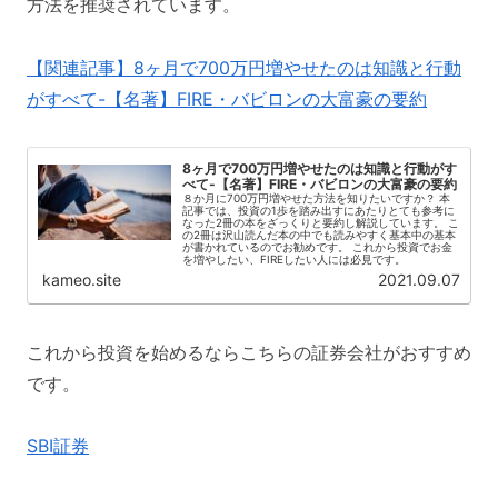
方法を推奨されています。
【関連記事】8ヶ月で700万円増やせたのは知識と行動
がすべて-【名著】FIRE・バビロンの大富豪の要約
8ヶ月で700万円増やせたのは知識と行動がす
べて-【名著】FIRE・バビロンの大富豪の要約
８か月に700万円増やせた方法を知りたいですか？ 本
記事では、投資の1歩を踏み出すにあたりとても参考に
なった2冊の本をざっくりと要約し解説しています。 こ
の2冊は沢山読んだ本の中でも読みやすく基本中の基本
が書かれているのでお勧めです。 これから投資でお金
を増やしたい、FIREしたい人には必見です。
kameo.site
2021.09.07
これから投資を始めるならこちらの証券会社がおすすめ
です。
SBI証券