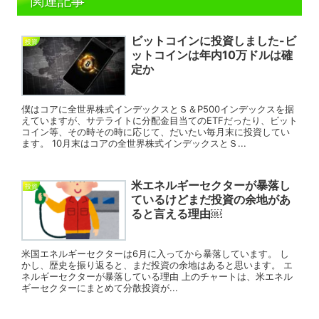
関連記事
ビットコインに投資しました-ビ
投資
ットコインは年内10万ドルは確
定か
僕はコアに全世界株式インデックスとＳ＆P500インデックスを据
えていますが、サテライトに分配金目当てのETFだったり、ビット
コイン等、その時その時に応じて、だいたい毎月末に投資してい
ます。 10月末はコアの全世界株式インデックスとＳ...
米エネルギーセクターが暴落し
投資
ているけどまだ投資の余地があ
ると言える理由￼
米国エネルギーセクターは6月に入ってから暴落しています。 し
かし、歴史を振り返ると、まだ投資の余地はあると思います。 エ
ネルギーセクターが暴落している理由 上のチャートは、米エネル
ギーセクターにまとめて分散投資が...