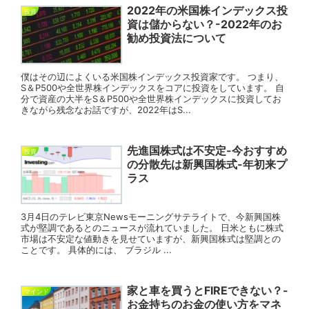
2022年の米国株インデックス投
投資
資は儲からない？-2022年のお
勧め投資法について
僕はその辺によくいる米国株インデックス投資家です。 つまり、
S＆P500や全世界株インデックスをコアに投資をしています。 自
分で資産の大半をS＆P500や全世界株インデックスに投資してお
きながら残念なお話ですが、2022年はS...
先進国株式は不安定-今おすすめ
投資
の分散先は新興国株式-年初来プ
ラス
3月4日のテレビ東京Newsモーニングサテライトで、今新興国株
式が堅調であるとのニュースが流れていました。 日米ともに株式
市場は不安定な値動きを見せていますが、新興国株式は堅調との
ことです。 具体的には、 ブラジル ...
家と車を買うとFIREできない？-
マインド
お金持ちのお金の使い方をマネ