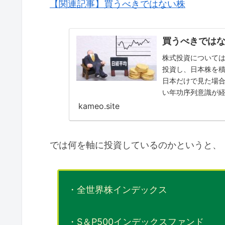
【関連記事】買うべきではない株
買うべきでは
株式投資について
投資し、日本株を積
日本だけで見た場
い年功序列意識が
kameo.site
では何を軸に投資しているのかというと、
・全世界株インデックス
・S＆P500インデックスファンド