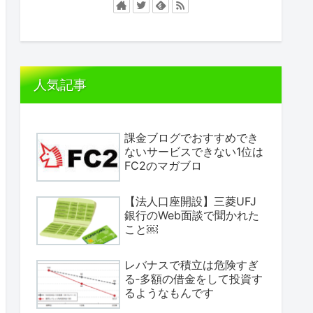
人気記事
課金ブログでおすすめでき
ないサービスできない1位は
FC2のマガブロ
【法人口座開設】三菱UFJ
銀行のWeb面談で聞かれた
こと￼
レバナスで積立は危険すぎ
る‐多額の借金をして投資す
るようなもんです