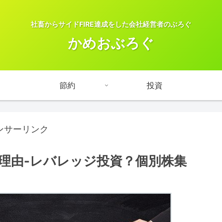
社畜からサイドFIRE達成をした会社経営者のぶろぐ
かめおぶろぐ
節約
投資
ンサーリンク
た理由-レバレッジ投資？個別株集