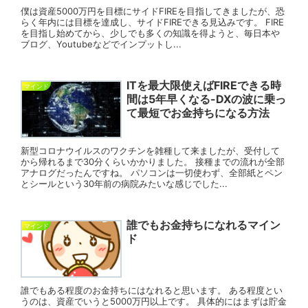
僕は資産5000万円を目標にサイドFIREを目指してきましたが、恐
らく年内には目標を達成し、サイドFIREできる見込みです。 FIRE
を目指し始めてから、少しでも多くの知識を得ようと、毎日本や
ブログ、Youtubeなどでインプットし...
ITを最大限使えばFIREできる時
マインド
間は5年早くなる-DXの波に乗っ
て最短でお金持ちになる方法
新型コロナウイルスのワクチンを雑種して来ましたが、受付して
から帰れるまで30分くらいかかりました。 接種までの流れが全部
アナログだったんですね。 パソコンは一切使わず、全部紙とペン
とシールという30年前の病院みたいな感じでした...
誰でもお金持ちになれるマイン
マインド
ド
誰でもある程度のお金持ちにはなれると思います。 ある程度とい
うのは、資産でいうと5000万円以上です。 具体的にはまずは貯金