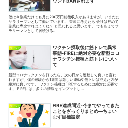
ウントBANされます
僕は今副業だけでも月に200万円前後収入がありますが、いまだに
サラリーマンとして働いています。 普通に考えたら 会社は辞めて
副業に専念すればよくね？ と思われると思います。 でもあえてサ
ラリーマンとして居続ける...
ワクチン摂取後に筋トレで異常
マインド
事態-FIREに絶対必要な新型コロ
ナワクチン接種と筋トレについ
て
新型コロナワクチンを打ったら、次の日から運動して良いと言わ
れますが、僕の経験から1週間は激しい運動や筋トレは控えた方が
絶対に良いです。 ワクチン接種はFIREするためには絶対に必要で
す。 FIREには、多くの情報をインプットし...
FIRE達成間近-今までやってきた
マインド
ことをざっくりまとめ―ちょい
むず目標設定