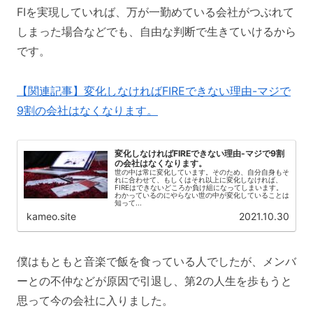
FIを実現していれば、万が一勤めている会社がつぶれて
しまった場合などでも、自由な判断で生きていけるから
です。
【関連記事】変化しなければFIREできない理由-マジで
9割の会社はなくなります。
変化しなければFIREできない理由-マジで9割
の会社はなくなります。
世の中は常に変化しています。そのため、自分自身もそ
れに合わせて、もしくはそれ以上に変化しなければ、
FIREはできないどころか負け組になってしまいます。
わかっているのにやらない世の中が変化していることは
知って...
kameo.site
2021.10.30
僕はもともと音楽で飯を食っている人でしたが、メンバ
ーとの不仲などが原因で引退し、第2の人生を歩もうと
思って今の会社に入りました。